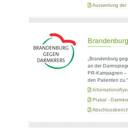
Auswertung der
Brandenbur
„Brandenburg gegen
an der Darmspiege
PR-Kampagnen – au
den Patienten zu.
Informationsfly
Plakat - Darmkr
Abschlussberich