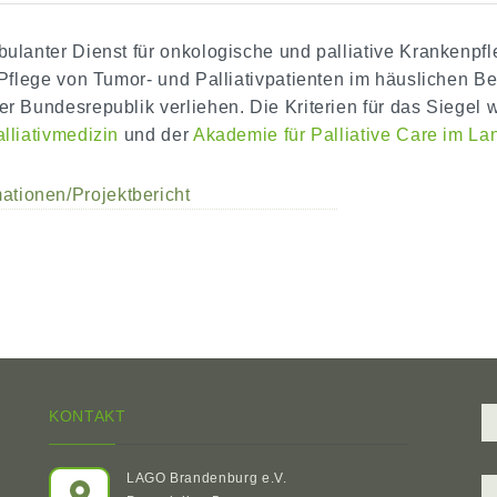
bulanter Dienst für onkologische und palliative Krankenpf
r Pflege von Tumor- und Palliativpatienten im häuslichen Be
er Bundesrepublik verliehen. Die Kriterien für das Siegel
alliativmedizin
und der
Akademie für Palliative Care im L
ationen/Projektbericht
KONTAKT
LAGO Brandenburg e.V.