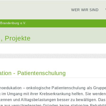
WER WIR SIND
 Brandenburg e.V.
, Projekte
tion - Patientenschulung
hoedukation – onkologische Patientenschulung als Gruppen
im Umgang mit ihrer Krebserkrankung helfen. Sie werden d
ennen und Alltagsbelastungen besser zu bewältigen. Das 
die aus verschiedensten Gründen keine stationäre Rehab